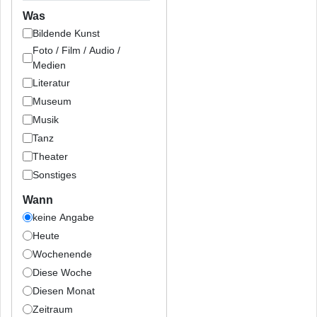
Was
Bildende Kunst
Foto / Film / Audio /
Medien
Literatur
Museum
Musik
Tanz
Theater
Sonstiges
Wann
keine Angabe
Heute
Wochenende
Diese Woche
Diesen Monat
Zeitraum