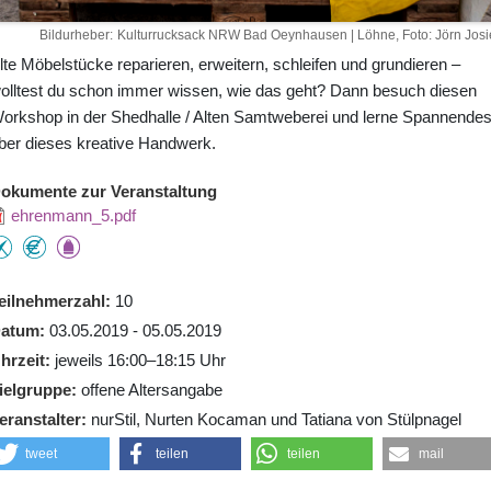
Bildurheber
Kulturrucksack NRW Bad Oeynhausen | Löhne, Foto: Jörn Josi
lte Möbelstücke reparieren, erweitern, schleifen und grundieren –
olltest du schon immer wissen, wie das geht? Dann besuch diesen
orkshop in der Shedhalle / Alten Samtweberei und lerne Spannende
ber dieses kreative Handwerk.
okumente zur Veranstaltung
ehrenmann_5.pdf
eilnehmerzahl
10
atum
03.05.2019 - 05.05.2019
hrzeit
jeweils 16:00–18:15 Uhr
ielgruppe
offene Altersangabe
eranstalter
nurStil, Nurten Kocaman und Tatiana von Stülpnagel
tweet
teilen
teilen
mail