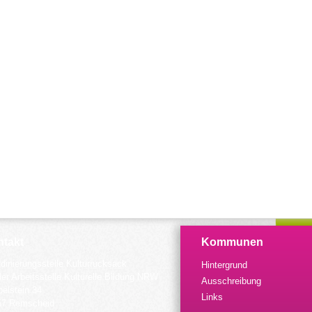
takt
Kommunen
dinierungsstelle Kulturrucksack
Hintergrund
der Arbeitsstelle Kulturelle Bildung NRW
Ausschreibung
elstein 34
Links
57 Remscheid