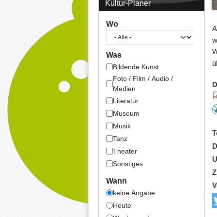
Kultur-Planer
Wo
A
w
W
Was
ü
Bildende Kunst
Foto / Film / Audio /
D
Medien
Literatur
Museum
Musik
T
Tanz
D
Theater
U
Sonstiges
Z
Wann
V
keine Angabe
Heute