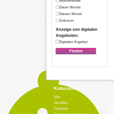
Wochenende
Diese Woche
Diesen Monat
Zeitraum
Anzeige von digitalen
Angeboten:
Digitales Angebot
Kulturrucksack
Kon
Koor
Idee
bei 
Aktuelles
Küpp
Standorte
428