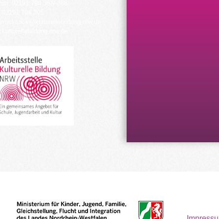
fon: 02191 794 367/-368
 02191 794 205
urrucksack@kulturellebildung-nrw.de
kulturellebildung-nrw.de
Impress