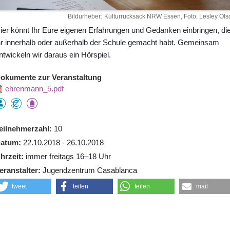
Bildurheber
Kulturrucksack NRW Essen, Foto: Lesley Ols
ier könnt Ihr Eure eigenen Erfahrungen und Gedanken einbringen, di
hr innerhalb oder außerhalb der Schule gemacht habt. Gemeinsam
ntwickeln wir daraus ein Hörspiel.
okumente zur Veranstaltung
ehrenmann_5.pdf
eilnehmerzahl
10
atum
22.10.2018 - 26.10.2018
hrzeit
immer freitags 16–18 Uhr
eranstalter
Jugendzentrum Casablanca
tweet
teilen
teilen
mail