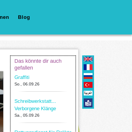
nen
Blog
Das könnte dir auch
gefallen
Graffiti
So., 06.09.26
Schreibwerkstatt...
Verborgene Klänge
Sa., 05.09.26