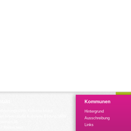
takt
Kommunen
dinierungsstelle Kulturrucksack
Hintergrund
der Arbeitsstelle Kulturelle Bildung NRW
Ausschreibung
elstein 34
Links
57 Remscheid