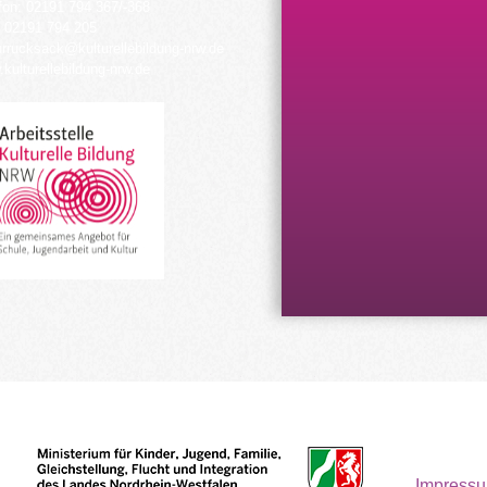
fon: 02191 794 367/-368
 02191 794 205
urrucksack@kulturellebildung-nrw.de
kulturellebildung-nrw.de
Impress