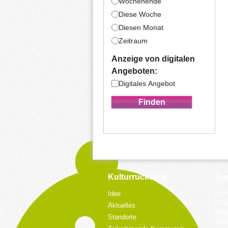
Wochenende
Diese Woche
Diesen Monat
Zeitraum
Anzeige von digitalen
Angeboten:
Digitales Angebot
Kulturrucksack
Kon
Koor
Idee
bei 
Aktuelles
Küpp
Standorte
428