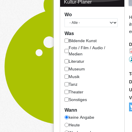
Kultur-Planer
Wo
H
i
e
Was
Bildende Kunst
D
Foto / Film / Audio /
Medien
Literatur
Museum
T
Musik
D
Tanz
U
Theater
V
Sonstiges
Wann
keine Angabe
Heute