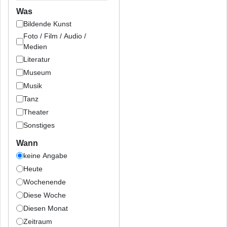
Was
Bildende Kunst
Foto / Film / Audio /
Medien
Literatur
Museum
Musik
Tanz
Theater
Sonstiges
Wann
keine Angabe
Heute
Wochenende
Diese Woche
Diesen Monat
Zeitraum