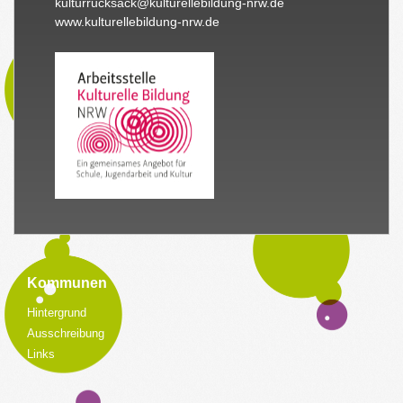
kulturrucksack@kulturellebildung-nrw.de
www.kulturellebildung-nrw.de
Kommunen
Hintergrund
Ausschreibung
Links