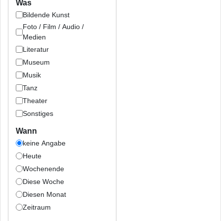
Was
Bildende Kunst
Foto / Film / Audio /
Medien
Literatur
Museum
Musik
Tanz
Theater
Sonstiges
Wann
keine Angabe
Heute
Wochenende
Diese Woche
Diesen Monat
Zeitraum