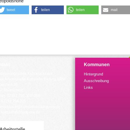
eopoldshöhe
tweet
teilen
teilen
mail
takt
Kommunen
dinierungsstelle Kulturrucksack
Hintergrund
der Arbeitsstelle Kulturelle Bildung NRW
Ausschreibung
elstein 34
Links
57 Remscheid
fon: 02191 794 367/-368
 02191 794 205
urrucksack@kulturellebildung-nrw.de
kulturellebildung-nrw.de