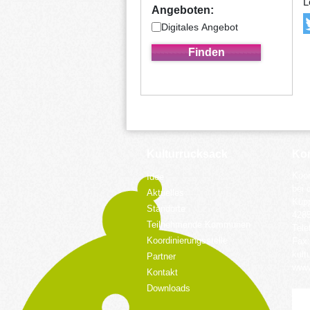
L
Angeboten:
Digitales Angebot
Kulturrucksack
Kon
Koor
Idee
bei 
Aktuelles
Küpp
Standorte
428
Teilnehmende Kommunen
Tele
Koordinierungsstelle
Fax:
kult
Partner
www.
Kontakt
Downloads