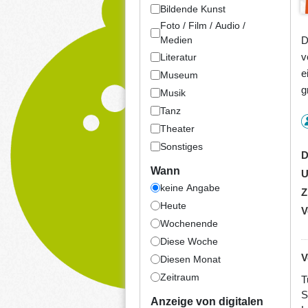
Bildende Kunst
Foto / Film / Audio /
D
Medien
v
Literatur
e
Museum
g
Musik
Tanz
Theater
Sonstiges
D
Wann
U
keine Angabe
Z
Heute
V
Wochenende
Diese Woche
V
Diesen Monat
Zeitraum
T
S
Anzeige von digitalen