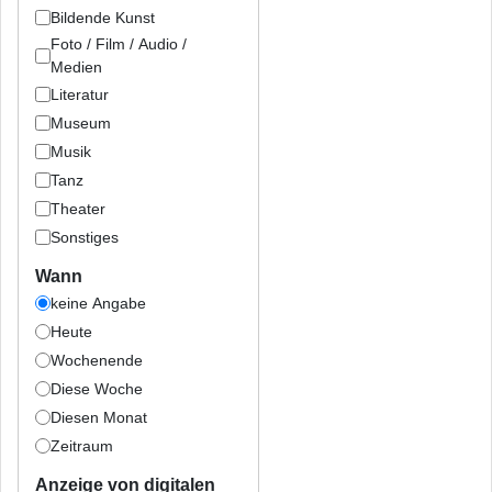
Bildende Kunst
Foto / Film / Audio /
Medien
Literatur
Museum
Musik
Tanz
Theater
Sonstiges
Wann
keine Angabe
Heute
Wochenende
Diese Woche
Diesen Monat
Zeitraum
Anzeige von digitalen