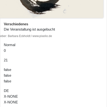
Verschiedenes
Die Veranstaltung ist ausgebucht
heber
Barbara Eckholdt / www.pixelio.de
Normal
0
21
false
false
false
DE
X-NONE
X-NONE