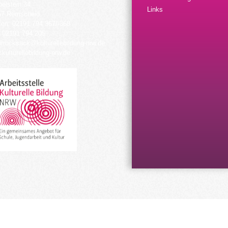
elstein 34
Links
57 Remscheid
fon: 02191 794 367/-368
 02191 794 205
urrucksack@kulturellebildung-nrw.de
kulturellebildung-nrw.de