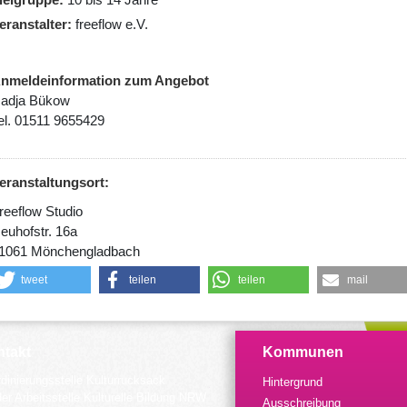
eranstalter
freeflow e.V.
nmeldeinformation zum Angebot
adja Bükow
el. 01511 9655429
eranstaltungsort:
reeflow Studio
euhofstr. 16a
1061 Mönchengladbach
tweet
teilen
teilen
mail
takt
Kommunen
dinierungsstelle Kulturrucksack
Hintergrund
der Arbeitsstelle Kulturelle Bildung NRW
Ausschreibung