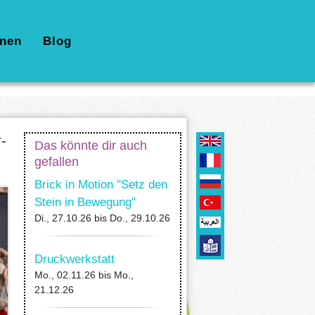
nen
Blog
-
Das könnte dir auch
gefallen
Brick in Motion "Setz den
Stein in Bewegung"
Di., 27.10.26
bis
Do., 29.10.26
Druckwerkstatt
Mo., 02.11.26
bis
Mo.,
21.12.26