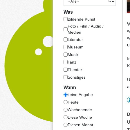
Was
Bildende Kunst
W
Foto / Film / Audio /
w
Medien
w
Literatur
u
Museum
Musik
I
Tanz
K
Theater
Sonstiges
U
a
Wann
keine Angabe
Heute
Wochenende
D
Diese Woche
U
Diesen Monat
Z