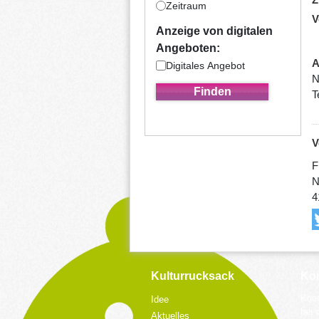
Zeitraum
V
Anzeige von digitalen
Angeboten:
A
Digitales Angebot
N
T
V
F
N
4
Kulturrucksack
Kon
Koor
Idee
bei 
Aktuelles