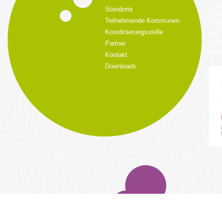
Küpp
Standorte
428
Teilnehmende Kommunen
Tele
Koordinierungsstelle
Fax:
kult
Partner
www.
Kontakt
Downloads