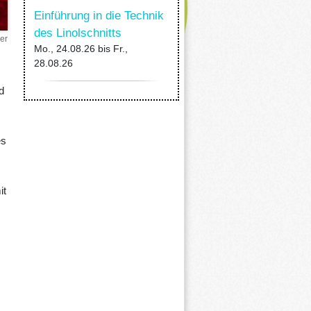
Einführung in die Technik
des Linolschnitts
er
Mo., 24.08.26
bis
Fr.,
28.08.26
d
es
it