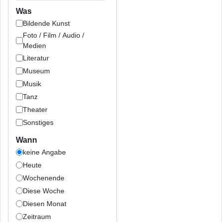
Was
Bildende Kunst
Foto / Film / Audio /
Medien
Literatur
Museum
Musik
Tanz
Theater
Sonstiges
Wann
keine Angabe
Heute
Wochenende
Diese Woche
Diesen Monat
Zeitraum