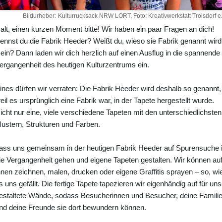
Bildurheber
Kulturrucksack NRW LORT, Foto: Kreativwerkstatt Troisdorf e.
alt, einen kurzen Moment bitte! Wir haben ein paar Fragen an dich!
ennst du die Fabrik Heeder? Weißt du, wieso sie Fabrik genannt wird
ein? Dann laden wir dich herzlich auf einen Ausflug in die spannende
ergangenheit des heutigen Kulturzentrums ein.
ines dürfen wir verraten: Die Fabrik Heeder wird deshalb so genannt,
eil es ursprünglich eine Fabrik war, in der Tapete hergestellt wurde.
icht nur eine, viele verschiedene Tapeten mit den unterschiedlichsten
ustern, Strukturen und Farben.
ass uns gemeinsam in der heutigen Fabrik Heeder auf Spurensuche 
ie Vergangenheit gehen und eigene Tapeten gestalten. Wir können au
hnen zeichnen, malen, drucken oder eigene Graffitis sprayen – so, wi
s uns gefällt. Die fertige Tapete tapezieren wir eigenhändig auf für uns
estaltete Wände, sodass Besucherinnen und Besucher, deine Famili
nd deine Freunde sie dort bewundern können.