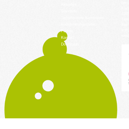
bei 
Aktuelles
Küpp
Standorte
428
Teilnehmende Kommunen
Tele
Koordinierungsstelle
Fax:
kult
Partner
www.
Kontakt
Downloads