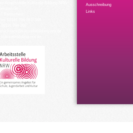
der Arbeitsstelle Kulturelle Bildung NRW
Ausschreibung
elstein 34
Links
57 Remscheid
fon: 02191 794 367/-368
 02191 794 205
urrucksack@kulturellebildung-nrw.de
kulturellebildung-nrw.de