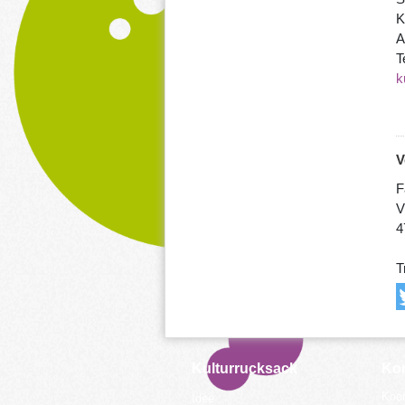
K
A
T
k
V
F
V
4
T
Kulturrucksack
Kon
Koor
Idee