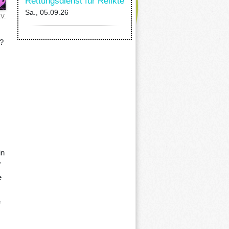
Rettungsdienst für Relikte
Sa., 05.09.26
V.
?
in
f
e
e