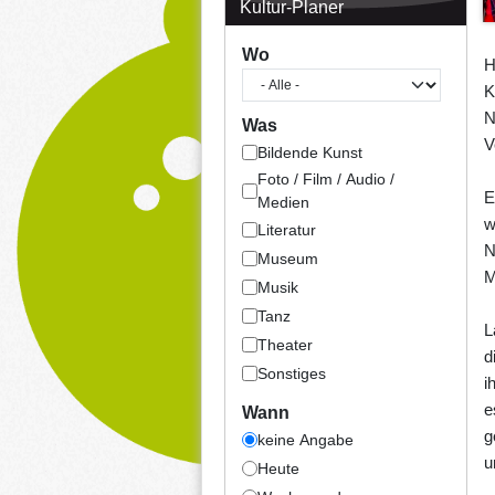
Kultur-Planer
Wo
H
K
N
Was
V
Bildende Kunst
Foto / Film / Audio /
E
Medien
w
Literatur
N
Museum
M
Musik
Tanz
L
Theater
d
Sonstiges
i
e
Wann
g
keine Angabe
u
Heute