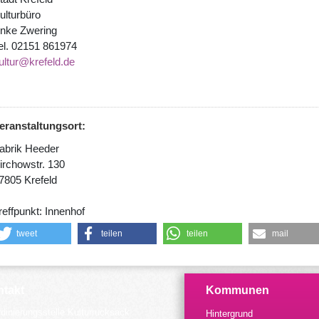
ulturbüro
nke Zwering
el. 02151 861974
ultur@krefeld.de
eranstaltungsort:
abrik Heeder
irchowstr. 130
7805 Krefeld
reffpunkt: Innenhof
tweet
teilen
teilen
mail
takt
Kommunen
dinierungsstelle Kulturrucksack
Hintergrund