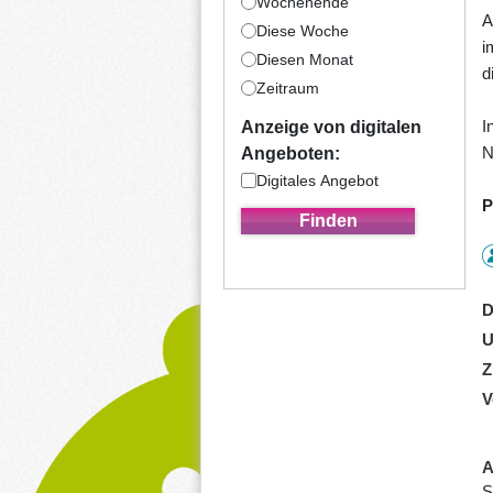
Wochenende
A
Diese Woche
i
Diesen Monat
d
Zeitraum
I
Anzeige von digitalen
N
Angeboten:
Digitales Angebot
P
D
U
Z
V
A
S