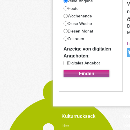
keine Angabe
V
Heute
0
Wochenende
Ö
Diese Woche
D
Diesen Monat
M
Zeitraum
h
Anzeige von digitalen
Angeboten:
Digitales Angebot
Kulturrucksack
Kon
Koor
Idee