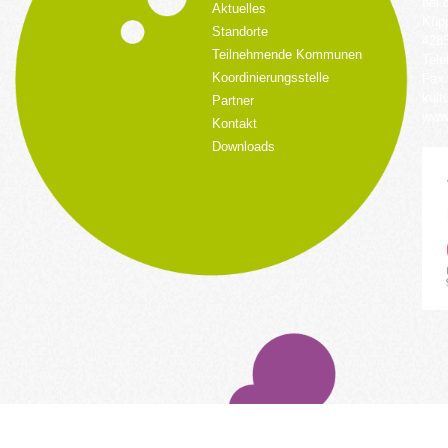
bei 
Aktuelles
Küpp
Standorte
428
Teilnehmende Kommunen
Tele
Koordinierungsstelle
Fax:
kult
Partner
www.
Kontakt
Downloads