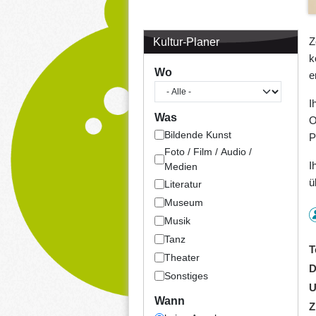
Z
Kultur-Planer
k
Wo
e
I
Was
O
Bildende Kunst
P
Foto / Film / Audio /
I
Medien
ü
Literatur
Museum
Musik
Tanz
T
Theater
D
Sonstiges
U
Wann
Z