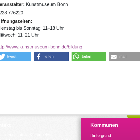
eranstalter
Kunstmuseum Bonn
228 776220
ffnungszeiten
ienstag bis Sonntag: 11–18 Uhr
ittwoch: 11–21 Uhr
ttp://www.kunstmuseum-bonn.de/bildung
tweet
teilen
teilen
mail
takt
Kommunen
dinierungsstelle Kulturrucksack
Hintergrund