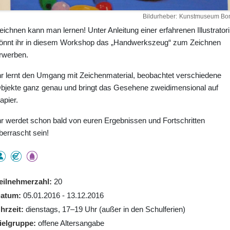
Bildurheber
Kunstmuseum Bo
eichnen kann man lernen! Unter Anleitung einer erfahrenen Illustrator
önnt ihr in diesem Workshop das „Handwerkszeug“ zum Zeichnen
rwerben.
hr lernt den Umgang mit Zeichenmaterial, beobachtet verschiedene
bjekte ganz genau und bringt das Gesehene zweidimensional auf
apier.
hr werdet schon bald von euren Ergebnissen und Fortschritten
berrascht sein!
eilnehmerzahl
20
atum
05.01.2016 - 13.12.2016
hrzeit
dienstags, 17–19 Uhr (außer in den Schulferien)
ielgruppe
offene Altersangabe