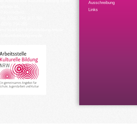
der Arbeitsstelle Kulturelle Bildung NRW
Ausschreibung
elstein 34
Links
57 Remscheid
fon: 02191 794 367/-368
 02191 794 205
urrucksack@kulturellebildung-nrw.de
kulturellebildung-nrw.de