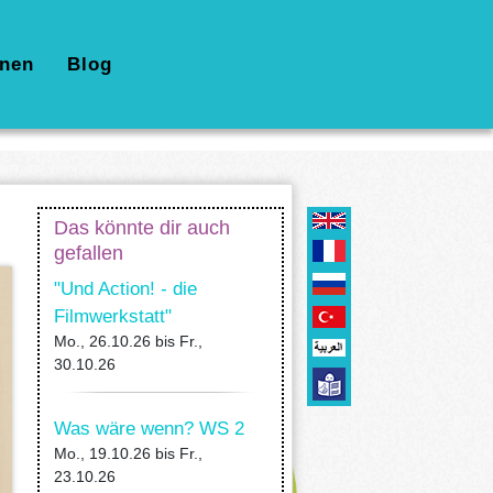
nen
Blog
Das könnte dir auch
gefallen
"Und Action! - die
Filmwerkstatt"
Mo., 26.10.26
bis
Fr.,
30.10.26
Was wäre wenn? WS 2
Mo., 19.10.26
bis
Fr.,
23.10.26