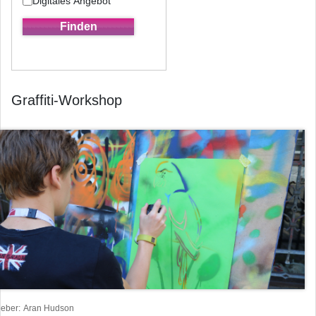
Digitales Angebot
Graffiti-Workshop
heber
Aran Hudson