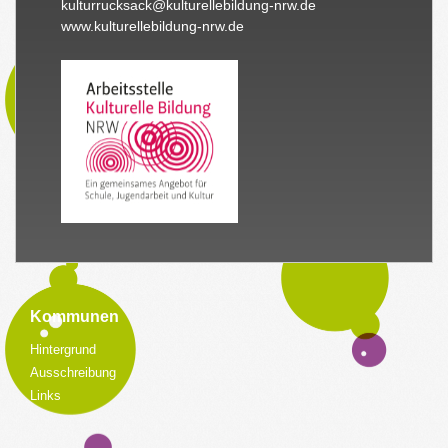
kulturrucksack@kulturellebildung-nrw.de
www.kulturellebildung-nrw.de
Kommunen
Hintergrund
Ausschreibung
Links