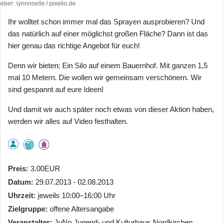
heber
lynnnoelle / pixelio.de
Ihr wolltet schon immer mal das Sprayen ausprobieren? Und
das natürlich auf einer möglichst großen Fläche? Dann ist das
hier genau das richtige Angebot für euch!
Denn wir bieten: Ein Silo auf einem Bauernhof. Mit ganzen 1,5
mal 10 Metern. Die wollen wir gemeinsam verschönern. Wir
sind gespannt auf eure Ideen!
Und damit wir auch später noch etwas von dieser Aktion haben,
werden wir alles auf Video festhalten.
Preis
3.00EUR
Datum
29.07.2013 - 02.08.2013
Uhrzeit
jeweils 10:00–16:00 Uhr
Zielgruppe
offene Altersangabe
Veranstalter
JuNo Jugend- und Kulturhaus Nordkirchen