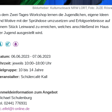
Bildurheber
Kulturrucksack NRW LORT, Foto: JUZE Rösra
n dem Zwei-Tages-Workshop lernen die Jugendlichen, eigene Ideen
nd Motive mit der Sprühdose umzusetzen und Erfolgserlebnisse auf
inem Stück Leinwand zu erreichen, welches anschließend im Haus
er Jugend ausgestellt wird.
atum
06.06.2023 - 07.06.2023
hrzeit
jeweils 10:00–18:00 Uhr
ielgruppe
10 bis 14 Jahre
eranstalter
Schülercafé Kall
nmeldeinformation zum Angebot
ichael Schulenburg
el. 02441 776931
c.eifel@t-online.de