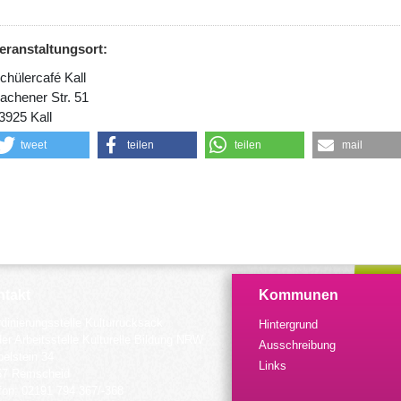
eranstaltungsort:
chülercafé Kall
achener Str. 51
3925 Kall
tweet
teilen
teilen
mail
takt
Kommunen
dinierungsstelle Kulturrucksack
Hintergrund
der Arbeitsstelle Kulturelle Bildung NRW
Ausschreibung
elstein 34
Links
57 Remscheid
fon: 02191 794 367/-368