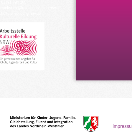
 02191 794 205
urrucksack@kulturellebildung-nrw.de
kulturellebildung-nrw.de
Impress