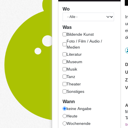
Wo
I
u
Was
e
Bildende Kunst
d
Foto / Film / Audio /
Medien
Literatur
Museum
D
Musik
U
Tanz
Z
Theater
V
Sonstiges
Wann
A
keine Angabe
M
Heute
T
Wochenende
s