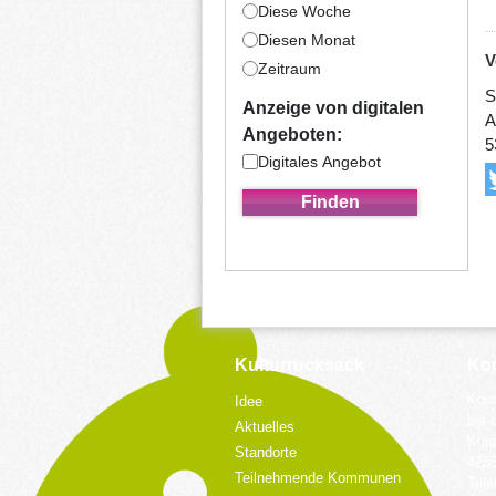
Diese Woche
Diesen Monat
V
Zeitraum
S
Anzeige von digitalen
A
Angeboten:
5
Digitales Angebot
Kulturrucksack
Kon
Koor
Idee
bei 
Aktuelles
Küpp
Standorte
428
Teilnehmende Kommunen
Tele