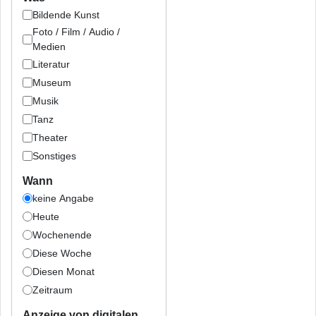
Bildende Kunst
Foto / Film / Audio /
Medien
Literatur
Museum
Musik
Tanz
Theater
Sonstiges
Wann
keine Angabe
Heute
Wochenende
Diese Woche
Diesen Monat
Zeitraum
Anzeige von digitalen