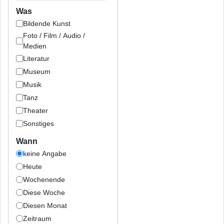
Was
Bildende Kunst
Foto / Film / Audio /
Medien
Literatur
Museum
Musik
Tanz
Theater
Sonstiges
Wann
keine Angabe
Heute
Wochenende
Diese Woche
Diesen Monat
Zeitraum