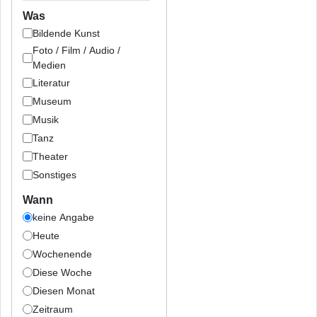
Was
Bildende Kunst
Foto / Film / Audio /
Medien
Literatur
Museum
Musik
Tanz
Theater
Sonstiges
Wann
keine Angabe
Heute
Wochenende
Diese Woche
Diesen Monat
Zeitraum