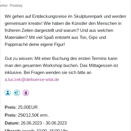
heber
Pixabay
Wir gehen auf Entdeckungsreise im Skulpturenpark und werden
gemeinsam kreativ! Wie haben die Künstler den Menschen in
früheren Zeiten dargestellt und warum? Und aus welchen
Materialien? Mit viel Spaß entsteht aus Ton, Gips und
Pappmaché deine eigene Figur!
Gut zu wissen: Mit einer Buchung des ersten Termins kann
man den gesamten Workshop buchen. Das Mittagessen ist
inklusive. Bei Fragen wenden sie sich bitte an
a.tuczek@dieboerse-wtal.de
Preis
25.00EUR
Preis
25€/12,50€ erm.
Datum
26.06.2023 - 30.06.2023
Uhrzeit
jeweils 10:00–15:00 Uhr