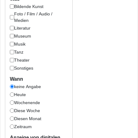
Bildende Kunst
Foto / Film / Audio /
Medien
Literatur
Museum
Musik
Tanz
Theater
Sonstiges
Wann
keine Angabe
Heute
Wochenende
Diese Woche
Diesen Monat
Zeitraum
Anzeige von digitalen