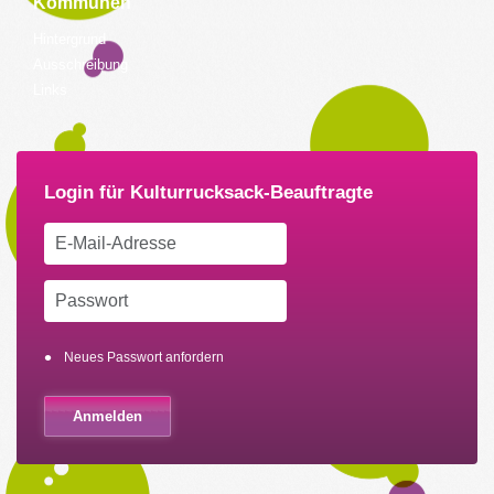
Kommunen
Hintergrund
Ausschreibung
Links
Neues Passwort anfordern