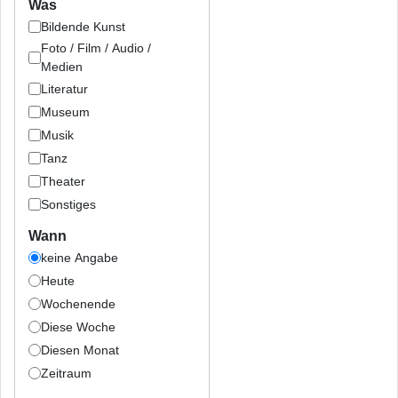
Was
Bildende Kunst
Foto / Film / Audio /
Medien
Literatur
Museum
Musik
Tanz
Theater
Sonstiges
Wann
keine Angabe
Heute
Wochenende
Diese Woche
Diesen Monat
Zeitraum