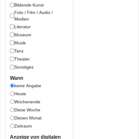
Bildende Kunst
Foto / Film / Audio /
Medien
Literatur
Museum
Musik
Tanz
Theater
Sonstiges
Wann
keine Angabe
Heute
Wochenende
Diese Woche
Diesen Monat
Zeitraum
Anzeige von digitalen