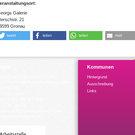
eranstaltungsort:
eorgs Galerie
erschstr. 21
8599 Gronau
tweet
teilen
teilen
mail
takt
Kommunen
dinierungsstelle Kulturrucksack
Hintergrund
der Arbeitsstelle Kulturelle Bildung NRW
Ausschreibung
elstein 34
Links
57 Remscheid
fon: 02191 794 367/-368
 02191 794 205
urrucksack@kulturellebildung-nrw.de
kulturellebildung-nrw.de