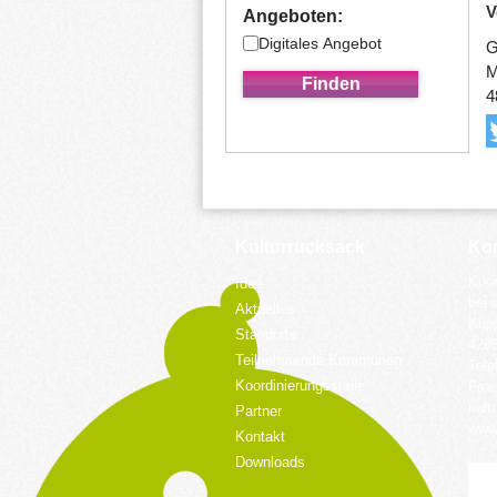
V
Angeboten:
Digitales Angebot
G
M
4
Kulturrucksack
Kon
Koor
Idee
bei 
Aktuelles
Küpp
Standorte
428
Teilnehmende Kommunen
Tele
Koordinierungsstelle
Fax:
kult
Partner
www.
Kontakt
Downloads