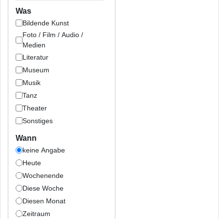
Was
Bildende Kunst
Foto / Film / Audio /
Medien
Literatur
Museum
Musik
Tanz
Theater
Sonstiges
Wann
keine Angabe
Heute
Wochenende
Diese Woche
Diesen Monat
Zeitraum