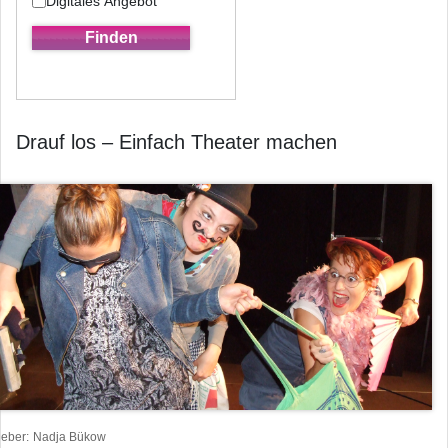
Digitales Angebot
Drauf los – Einfach Theater machen
heber
Nadja Bükow