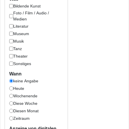
Bildende Kunst
Foto / Film / Audio /
Medien
Literatur
Museum
Musik
Tanz
Theater
Sonstiges
Wann
keine Angabe
Heute
Wochenende
Diese Woche
Diesen Monat
Zeitraum
Anzeige von digitalen