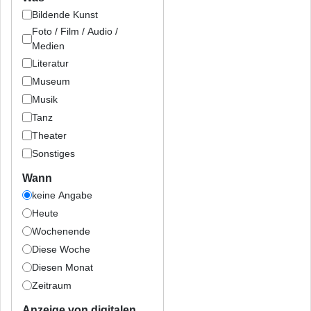
Bildende Kunst
Foto / Film / Audio /
Medien
Literatur
Museum
Musik
Tanz
Theater
Sonstiges
Wann
keine Angabe
Heute
Wochenende
Diese Woche
Diesen Monat
Zeitraum
Anzeige von digitalen