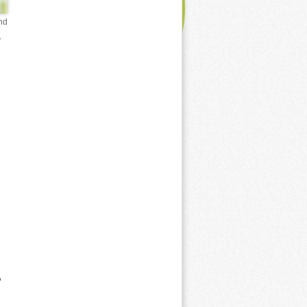
nd
r
,