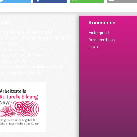
takt
Kommunen
dinierungsstelle Kulturrucksack
Hintergrund
der Arbeitsstelle Kulturelle Bildung NRW
Ausschreibung
elstein 34
Links
57 Remscheid
fon: 02191 794 367/-368
 02191 794 205
urrucksack@kulturellebildung-nrw.de
kulturellebildung-nrw.de