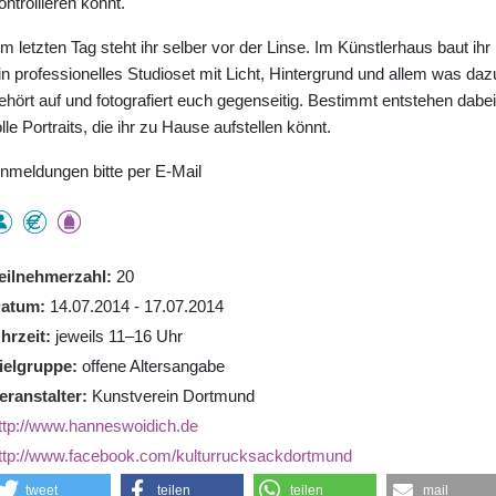
ontrollieren könnt.
m letzten Tag steht ihr selber vor der Linse. Im Künstlerhaus baut ihr
in professionelles Studioset mit Licht, Hintergrund und allem was daz
ehört auf und fotografiert euch gegenseitig. Bestimmt entstehen dabei
olle Portraits, die ihr zu Hause aufstellen könnt.
nmeldungen bitte per E-Mail
eilnehmerzahl
20
atum
14.07.2014 - 17.07.2014
hrzeit
jeweils 11–16 Uhr
ielgruppe
offene Altersangabe
eranstalter
Kunstverein Dortmund
ttp://www.hanneswoidich.de
ttp://www.facebook.com/kulturrucksackdortmund
tweet
teilen
teilen
mail