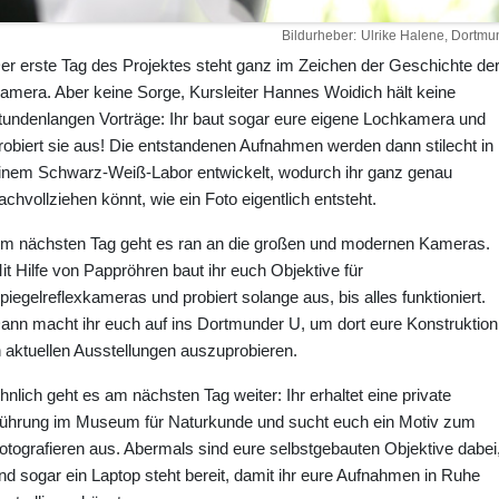
Bildurheber
Ulrike Halene, Dortmu
er erste Tag des Projektes steht ganz im Zeichen der Geschichte de
amera. Aber keine Sorge, Kursleiter Hannes Woidich hält keine
tundenlangen Vorträge: Ihr baut sogar eure eigene Lochkamera und
robiert sie aus! Die entstandenen Aufnahmen werden dann stilecht in
inem Schwarz-Weiß-Labor entwickelt, wodurch ihr ganz genau
achvollziehen könnt, wie ein Foto eigentlich entsteht.
m nächsten Tag geht es ran an die großen und modernen Kameras.
it Hilfe von Pappröhren baut ihr euch Objektive für
piegelreflexkameras und probiert solange aus, bis alles funktioniert.
ann macht ihr euch auf ins Dortmunder U, um dort eure Konstruktion
n aktuellen Ausstellungen auszuprobieren.
hnlich geht es am nächsten Tag weiter: Ihr erhaltet eine private
ührung im Museum für Naturkunde und sucht euch ein Motiv zum
otografieren aus. Abermals sind eure selbstgebauten Objektive dabei
nd sogar ein Laptop steht bereit, damit ihr eure Aufnahmen in Ruhe