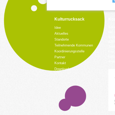
Kulturrucksack
Kon
Koor
Idee
bei 
Aktuelles
Küpp
Standorte
428
Teilnehmende Kommunen
Tele
Koordinierungsstelle
Fax:
kult
Partner
www.
Kontakt
Downloads