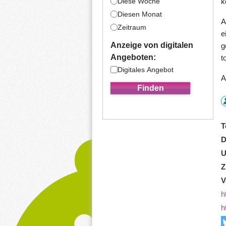
Diese Woche
k
Diesen Monat
A
Zeitraum
e
Anzeige von digitalen
g
Angeboten:
t
Digitales Angebot
A
T
D
U
Z
V
h
h