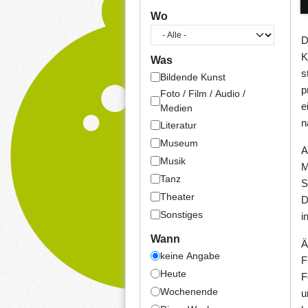
Wo
D
K
Was
s
Bildende Kunst
p
Foto / Film / Audio /
e
Medien
n
Literatur
Museum
A
Musik
M
Tanz
S
Theater
D
Sonstiges
i
Wann
Ä
keine Angabe
F
Heute
F
Wochenende
u