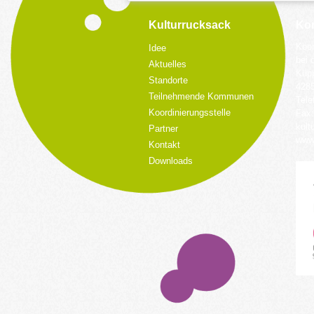
Kulturrucksack
Kon
Koor
Idee
bei 
Aktuelles
Küpp
Standorte
428
Teilnehmende Kommunen
Tele
Koordinierungsstelle
Fax:
kult
Partner
www.
Kontakt
Downloads