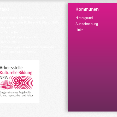
takt
Kommunen
dinierungsstelle Kulturrucksack
Hintergrund
der Arbeitsstelle Kulturelle Bildung NRW
Ausschreibung
elstein 34
Links
57 Remscheid
fon: 02191 794 367/-368
 02191 794 205
urrucksack@kulturellebildung-nrw.de
kulturellebildung-nrw.de