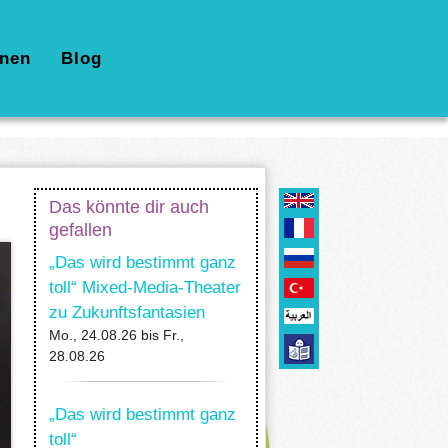
nen
Blog
Das könnte dir auch
gefallen
„Das wird bestimmt ganz
toll“ Mixed-Media-Theater
zu Zukunftsfantasien
Mo., 24.08.26
bis
Fr.,
28.08.26
„Das wird bestimmt ganz
toll“