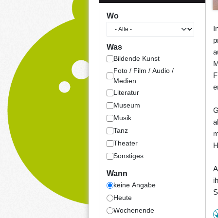
Wo
I
p
Was
a
Bildende Kunst
M
Foto / Film / Audio /
F
Medien
e
Literatur
Museum
G
Musik
a
Tanz
m
Theater
H
Sonstiges
A
Wann
i
keine Angabe
S
Heute
Wochenende