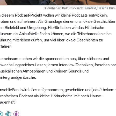
Bildurheber
Kulturrucksack Bielefeld, Sascha Kubi
n diesem Podcast-Projekt wollen wir kleine Podcasts entwickeln,
roben und aufnehmen. Als Grundlage dienen uns lokale Geschichten
us Bielefeld und Umgebung. Hierfür haben wir das Historische
useum als Anlaufstelle finden können, wo die Teilnehmenden eine
ührung miterleben dürfen, um viel über lokale Geschichten zu
rfahren.
emeinsam suchen wir die spannendsten aus, üben sicheres und
bwechslungsreiches Lesen, lernen Interview-Techniken, forschen na
usikalischen Atmosphären und kreieren Sounds und
intergrundgeräusche.
nschließend wird alles aufgenommen, geschnitten und jede/r bekom
hren/seinen Podcast als kleine Hörbuchdatei mit nach Hause.
agenhaft!