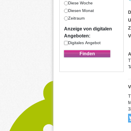
Diese Woche
Diesen Monat
D
Zeitraum
U
Z
Anzeige von digitalen
Angeboten:
V
Digitales Angebot
A
T
T
V
T
M
3