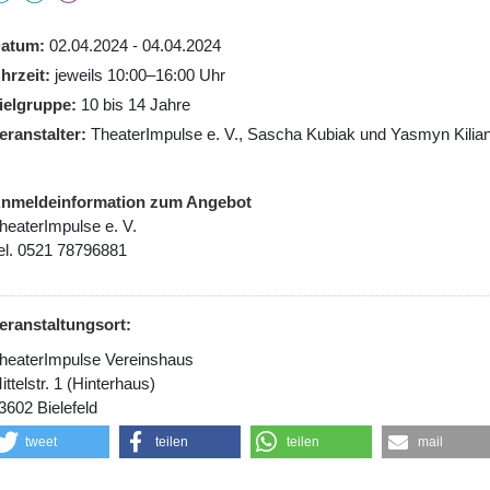
atum
02.04.2024 - 04.04.2024
hrzeit
jeweils 10:00–16:00 Uhr
ielgruppe
10 bis 14 Jahre
eranstalter
TheaterImpulse e. V., Sascha Kubiak und Yasmyn Kilia
nmeldeinformation zum Angebot
heaterImpulse e. V.
el. 0521 78796881
eranstaltungsort:
heaterImpulse Vereinshaus
ittelstr. 1 (Hinterhaus)
3602 Bielefeld
tweet
teilen
teilen
mail