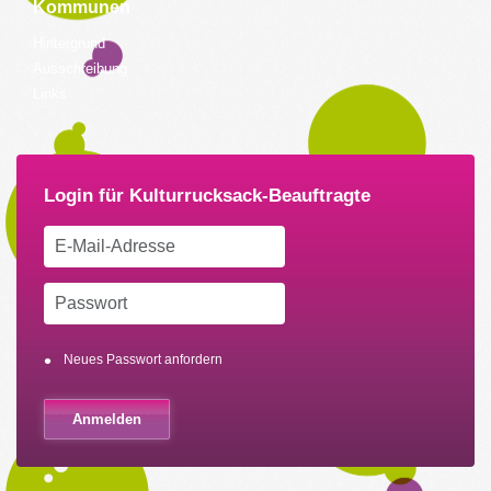
Kommunen
Hintergrund
Ausschreibung
Links
Neues Passwort anfordern