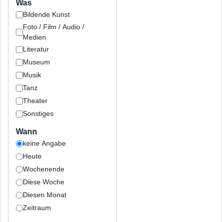
Was
Bildende Kunst
Foto / Film / Audio /
Medien
Literatur
Museum
Musik
Tanz
Theater
Sonstiges
Wann
keine Angabe
Heute
Wochenende
Diese Woche
Diesen Monat
Zeitraum