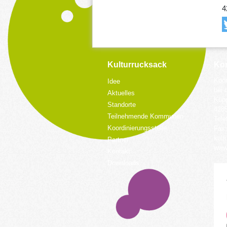
4
Kulturrucksack
Kon
Koor
Idee
bei 
Aktuelles
Küpp
Standorte
428
Teilnehmende Kommunen
Tele
Koordinierungsstelle
Fax:
kult
Partner
www.
Kontakt
Downloads