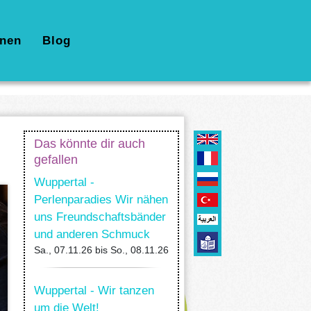
nen
Blog
Das könnte dir auch
gefallen
Wuppertal -
Perlenparadies Wir nähen
uns Freundschaftsbänder
und anderen Schmuck
Sa., 07.11.26
bis
So., 08.11.26
Wuppertal - Wir tanzen
um die Welt!