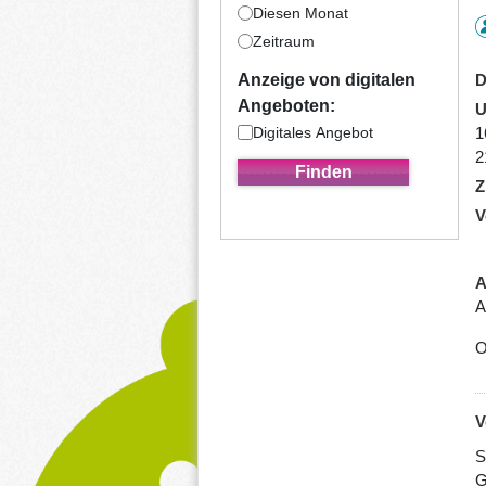
Diesen Monat
Zeitraum
D
Anzeige von digitalen
Angeboten:
U
Digitales Angebot
1
2
Z
V
A
A
O
V
S
G