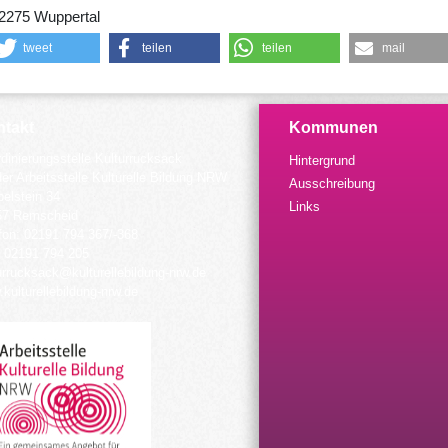
2275 Wuppertal
tweet
teilen
teilen
mail
takt
Kommunen
dinierungsstelle Kulturrucksack
Hintergrund
der Arbeitsstelle Kulturelle Bildung NRW
Ausschreibung
elstein 34
Links
57 Remscheid
fon: 02191 794 367/-368
 02191 794 205
urrucksack@kulturellebildung-nrw.de
kulturellebildung-nrw.de