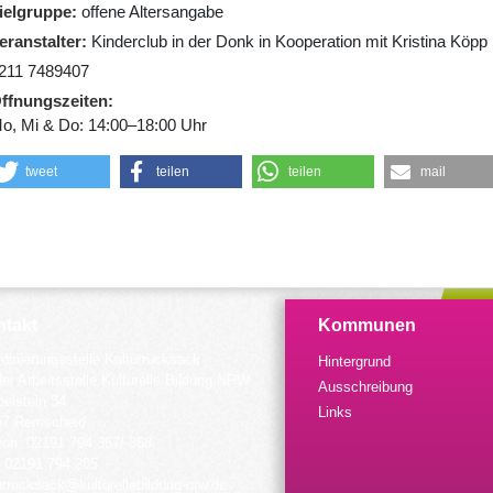
ielgruppe
offene Altersangabe
eranstalter
Kinderclub in der Donk in Kooperation mit Kristina Köpp
211 7489407
ffnungszeiten
o, Mi & Do: 14:00–18:00 Uhr
tweet
teilen
teilen
mail
takt
Kommunen
dinierungsstelle Kulturrucksack
Hintergrund
der Arbeitsstelle Kulturelle Bildung NRW
Ausschreibung
elstein 34
Links
57 Remscheid
fon: 02191 794 367/-368
 02191 794 205
urrucksack@kulturellebildung-nrw.de