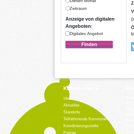
Diesen Monat
Z
Zeitraum
V
Anzeige von digitalen
0
Angeboten:
Ö
Digitales Angebot
M
Kulturrucksack
Kon
Koor
Idee
bei 
Aktuelles
Küpp
Standorte
428
Teilnehmende Kommunen
Tele
Koordinierungsstelle
Fax:
kult
Partner