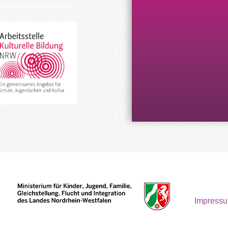
kulturellebildung-nrw.de
Impress