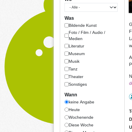
Was
G
Bildende Kunst
F
Foto / Film / Audio /
L
Medien
w
Literatur
Museum
A
Musik
P
Tanz
N
Theater
d
Sonstiges
Wann
keine Angabe
Heute
T
Wochenende
D
Diese Woche
U