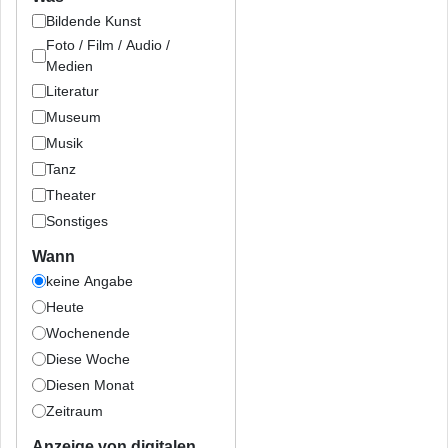
Bildende Kunst
Foto / Film / Audio /
Medien
Literatur
Museum
Musik
Tanz
Theater
Sonstiges
Wann
keine Angabe
Heute
Wochenende
Diese Woche
Diesen Monat
Zeitraum
Anzeige von digitalen