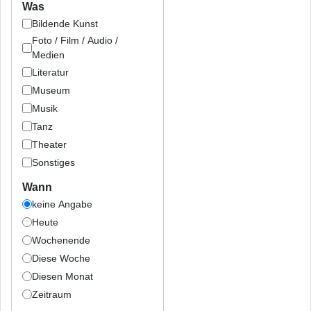
Was
Bildende Kunst
Foto / Film / Audio /
Medien
Literatur
Museum
Musik
Tanz
Theater
Sonstiges
Wann
keine Angabe
Heute
Wochenende
Diese Woche
Diesen Monat
Zeitraum