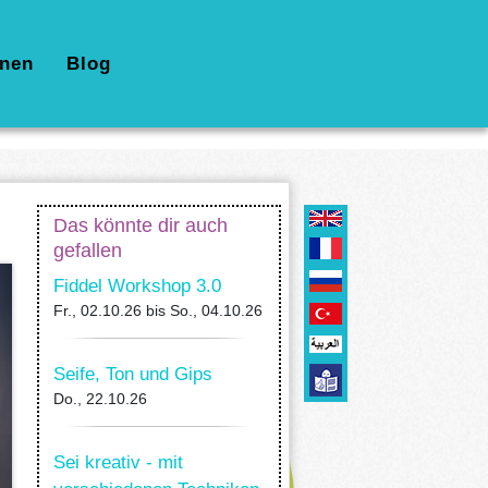
nen
Blog
Das könnte dir auch
gefallen
Fiddel Workshop 3.0
Fr., 02.10.26
bis
So., 04.10.26
Seife, Ton und Gips
Do., 22.10.26
Sei kreativ - mit