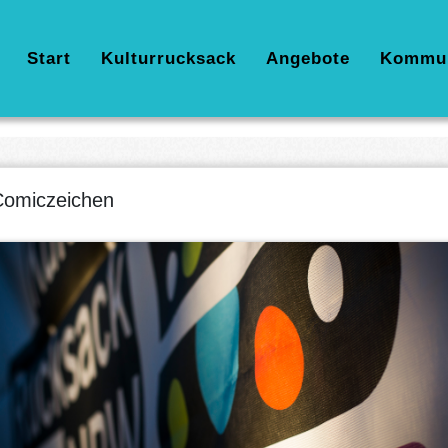
Hauptnavigation
Start
Kulturrucksack
Angebote
Kommu
omiczeichen