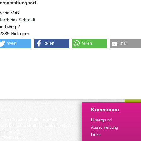
eranstaltungsort:
ylvia Voß
farrheim Schmidt
irchweg 2
2385 Nideggen
tweet
teilen
teilen
mail
takt
Kommunen
dinierungsstelle Kulturrucksack
Hintergrund
der Arbeitsstelle Kulturelle Bildung NRW
Ausschreibung
elstein 34
Links
57 Remscheid