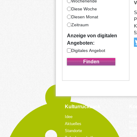
Wochenende
V
Diese Woche
S
Diesen Monat
P
Zeitraum
K
5
Anzeige von digitalen
Angeboten:
Digitales Angebot
Kulturrucksack
Kon
Koor
Idee
bei 
Aktuelles
Küpp
Standorte
428