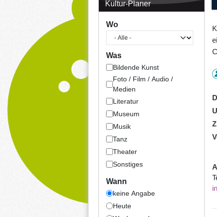
Kultur-Planer
Wo
K
e
C
Was
Bildende Kunst
Foto / Film / Audio /
Medien
D
Literatur
U
Museum
Z
Musik
V
Tanz
Theater
Sonstiges
A
T
Wann
i
keine Angabe
Heute