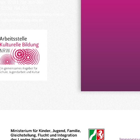
fon: 02191 794 367/-368
 02191 794 205
urrucksack@kulturellebildung-nrw.de
kulturellebildung-nrw.de
Impress