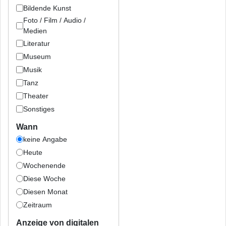
Bildende Kunst
Foto / Film / Audio /
Medien
Literatur
Museum
Musik
Tanz
Theater
Sonstiges
Wann
keine Angabe
Heute
Wochenende
Diese Woche
Diesen Monat
Zeitraum
Anzeige von digitalen