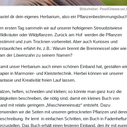
Bildurheber
Pear83/www.sxc.
astel dir dein eigenes Herbarium, also ein Pflanzenbestimmungsbuch
m ersten Tag sammeln wir auf unserer hofeigenen Streuobstwiese
ildkräuter oder Wildpflanzen. Zurück am Hof werden die Pflanzen
estimmt und zum Trocknen vorbereitet. Aber auch Kurioses und
rstaunliches erfahrt ihr, z.B.: Warum brennt die Brennnessel oder wie
am der Löwenzahn zu seinem Namen?
amit unser Herbarium auch einen schönen Einband hat, gestalten wi
apier in Marmorier- und Kleistertechnik. Hierbei können wir unserer
antasie und Kreativität freien Lauf lassen.
alzen, heften, schneiden und kleben; so könnte man ganz kurz die
ätigkeiten beschreiben, die nötig sind, damit ein kleines Buch von
and mit relativ geringem „Maschineneinsatz“ entsteht. Dazu
erwenden wir die Seiten mit unseren getrockneten Pflanzen und dere
eschreibung. Ihr lernt in einfachen Schritten, ein Buch in Fadenheftu
erzustellen. Das Buch erhält einen festeren Einband, den ihr mit eur