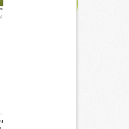
hu
!
r
n
ng
em