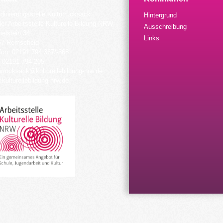
dinierungsstelle Kulturrucksack
Hintergrund
der Arbeitsstelle Kulturelle Bildung NRW
Ausschreibung
elstein 34
Links
57 Remscheid
fon: 02191 794 367/-368
 02191 794 205
urrucksack@kulturellebildung-nrw.de
kulturellebildung-nrw.de