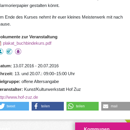
armorierpapier gestalten könnt.
m Ende des Kurses nehmt ihr euer kleines Meisterwerk mit nach
ause.
okumente zur Veranstaltung
plakat_buchbindekurs.pdf
atum
13.07.2016 - 20.07.2016
hrzeit
13. und 20.07.: 09:00–15:00 Uhr
ielgruppe
offene Altersangabe
eranstalter
Kunst/Kulturwerkstatt Hof Zuz
ttp://www.hof-zuz.de
tweet
teilen
teilen
mail
takt
Kommunen