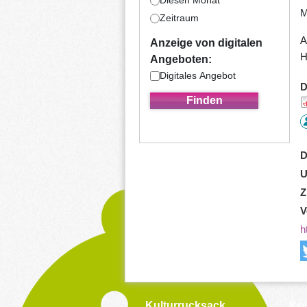
Diesen Monat
M
Zeitraum
A
Anzeige von digitalen
H
Angeboten:
Digitales Angebot
D
D
U
Z
V
h
Kulturrucksack
Kon