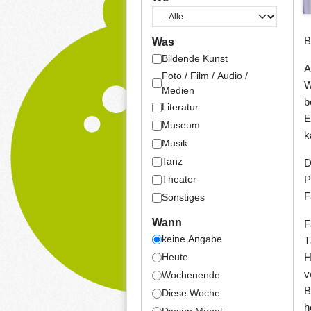
B
Was
Bildende Kunst
A
Foto / Film / Audio /
W
Medien
b
Literatur
E
Museum
k
Musik
Tanz
D
P
Theater
F
Sonstiges
Wann
F
keine Angabe
T
H
Heute
v
Wochenende
B
Diese Woche
h