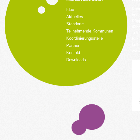
Koor
Idee
bei 
Aktuelles
Küpp
Standorte
428
Teilnehmende Kommunen
Tele
Koordinierungsstelle
Fax:
kult
Partner
www.
Kontakt
Downloads