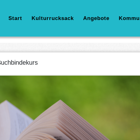
Hauptnavigation
Start
Kulturrucksack
Angebote
Kommu
uchbindekurs