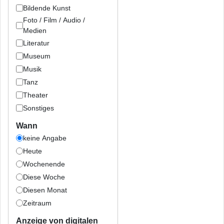
Bildende Kunst
Foto / Film / Audio /
Medien
Literatur
Museum
Musik
Tanz
Theater
Sonstiges
Wann
keine Angabe
Heute
Wochenende
Diese Woche
Diesen Monat
Zeitraum
Anzeige von digitalen