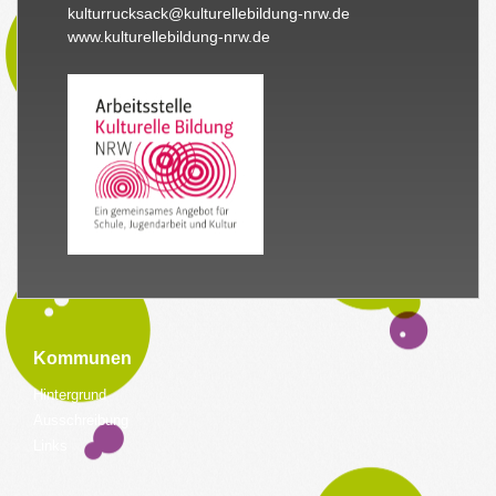
kulturrucksack@kulturellebildung-nrw.de
www.kulturellebildung-nrw.de
Kommunen
Hintergrund
Ausschreibung
Links