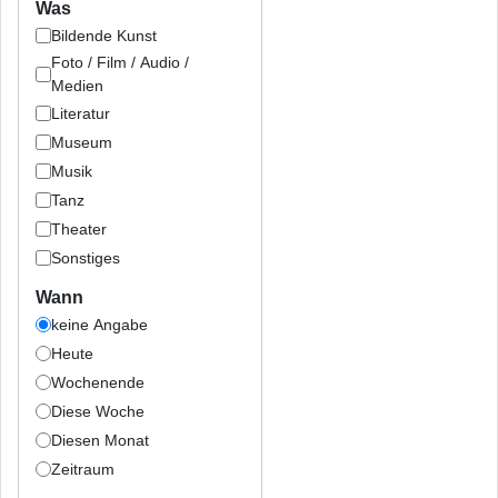
Was
Bildende Kunst
Foto / Film / Audio /
Medien
Literatur
Museum
Musik
Tanz
Theater
Sonstiges
Wann
keine Angabe
Heute
Wochenende
Diese Woche
Diesen Monat
Zeitraum