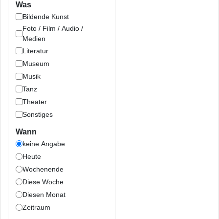
Was
Bildende Kunst
Foto / Film / Audio /
Medien
Literatur
Museum
Musik
Tanz
Theater
Sonstiges
Wann
keine Angabe
Heute
Wochenende
Diese Woche
Diesen Monat
Zeitraum