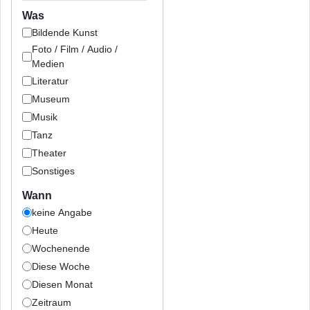
Was
Bildende Kunst
Foto / Film / Audio /
Medien
Literatur
Museum
Musik
Tanz
Theater
Sonstiges
Wann
keine Angabe
Heute
Wochenende
Diese Woche
Diesen Monat
Zeitraum