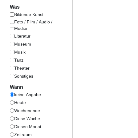
Was
Bildende Kunst
Foto / Film / Audio /
Medien
Literatur
Museum
Musik
Tanz
Theater
Sonstiges
Wann
keine Angabe
Heute
Wochenende
Diese Woche
Diesen Monat
Zeitraum