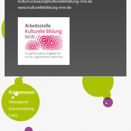
kulturrucksack@kulturellebildung-nrw.de
www.kulturellebildung-nrw.de
Kommunen
Hintergrund
Ausschreibung
Links