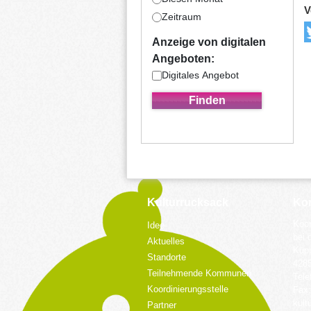
V
Zeitraum
Anzeige von digitalen
Angeboten:
Digitales Angebot
Kulturrucksack
Kon
Koor
Idee
bei 
Aktuelles
Küpp
Standorte
428
Teilnehmende Kommunen
Tele
Koordinierungsstelle
Fax:
kult
Partner