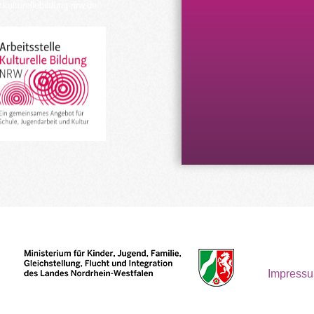
kulturellebildung-nrw.de
Impress