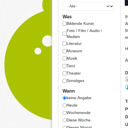
Was
I
A
Bildende Kunst
M
Foto / Film / Audio /
Medien
e
Literatur
H
Museum
Musik
A
Tanz
D
Theater
Sonstiges
Wann
keine Angabe
T
Heute
P
Wochenende
D
Diese Woche
U
Diesen Monat