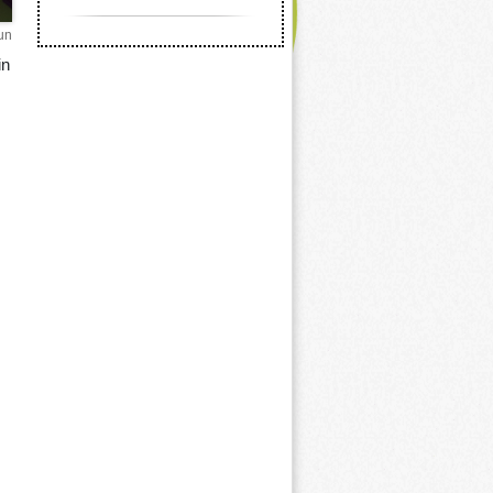
un
in