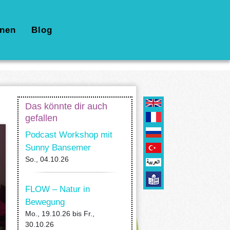
nen
Blog
Das könnte dir auch
gefallen
Podcast Workshop mit
Sunny Bansemer
So., 04.10.26
FLOW – Natur in
Bewegung
Mo., 19.10.26
bis
Fr.,
30.10.26