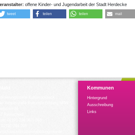
eranstalter
offene Kinder- und Jugendarbeit der Stadt Herdecke
tweet
teilen
teilen
mail
takt
Kommunen
dinierungsstelle Kulturrucksack
Hintergrund
der Arbeitsstelle Kulturelle Bildung NRW
Ausschreibung
elstein 34
Links
57 Remscheid
fon: 02191 794 367/-368
 02191 794 205
urrucksack@kulturellebildung-nrw.de