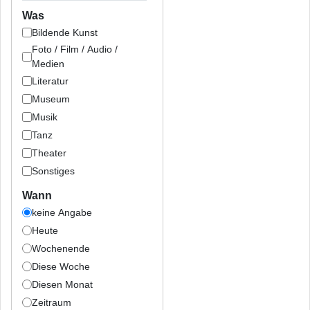
Was
Bildende Kunst
Foto / Film / Audio /
Medien
Literatur
Museum
Musik
Tanz
Theater
Sonstiges
Wann
keine Angabe
Heute
Wochenende
Diese Woche
Diesen Monat
Zeitraum