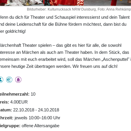
Bildurheber
Kulturrucksack NRW Duisburg, Foto: Anna Rehkämp
enn du dich für Theater und Schauspiel interessierst und dein Talent
nd deine Leidenschaft für die Bühne fördern möchtest, dann bist du
ier goldrichtig!
ärchenhaft Theater spielen – das gibt es hier für alle, die sowohl
nteresse an Märchen als auch am Theater haben. In dem Stück, das
emeinsam mit euch erarbeitet wird, soll das Märchen „Aschenputtel" 
nsere heutige Zeit übertragen werden. Wir freuen uns auf dich!
eilnehmerzahl
10
reis
4.00EUR
atum
22.10.2018 - 24.10.2018
hrzeit
jeweils 10:00–16:00 Uhr
ielgruppe
offene Altersangabe