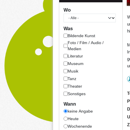
Wo
W
u
Was
h
Bildende Kunst
Foto / Film / Audio /
M
Medien
I
Literatur
g
Museum
u
Musik
Tanz
Theater
T
Sonstiges
P
Wann
D
keine Angabe
U
Heute
Z
Wochenende