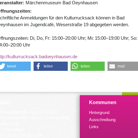
eranstalter
Märchenmuseum Bad Oeynhausen
ffnungszeiten
chriftliche Anmeldungen für den Kulturrucksack können in Bad
eynhausen im Jugendcafé, Weserstraße 19 abgegeben werden.
ffnungszeiten: Di, Do, Fr: 15:00–20:00 Uhr; Mi: 15:00–19:00 Uhr; So:
4:00–20:00 Uhr
ttp://kulturrucksack.badoeynhausen.de
tweet
teilen
teilen
mail
takt
Kommunen
dinierungsstelle Kulturrucksack
Hintergrund
der Arbeitsstelle Kulturelle Bildung NRW
Ausschreibung
elstein 34
Links
57 Remscheid
fon: 02191 794 367/-368