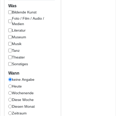
Was
Bildende Kunst
Foto / Film / Audio /
Medien
Literatur
Museum
Musik
Tanz
Theater
Sonstiges
Wann
keine Angabe
Heute
Wochenende
Diese Woche
Diesen Monat
Zeitraum