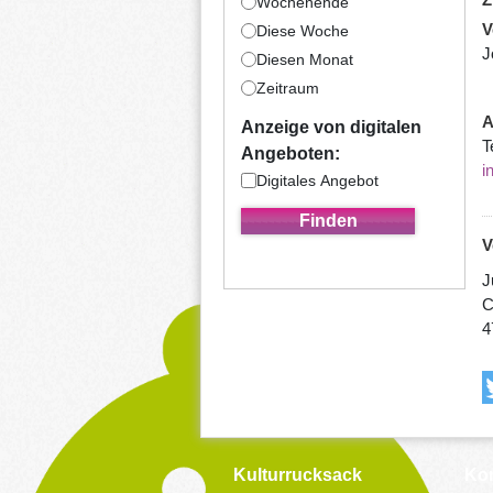
Wochenende
V
Diese Woche
J
Diesen Monat
Zeitraum
A
Anzeige von digitalen
T
Angeboten:
i
Digitales Angebot
V
J
C
4
Kulturrucksack
Kon