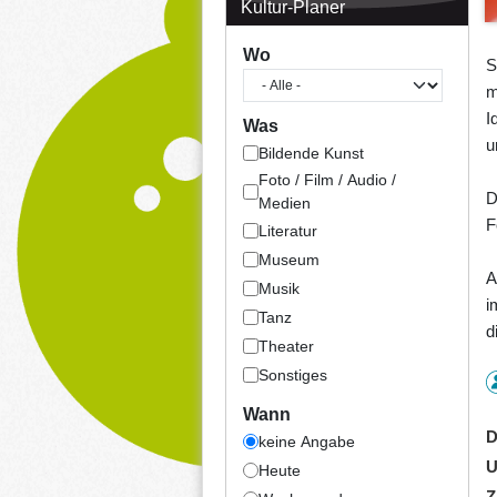
Kultur-Planer
Wo
S
m
I
Was
u
Bildende Kunst
Foto / Film / Audio /
D
Medien
F
Literatur
Museum
A
Musik
i
Tanz
d
Theater
Sonstiges
Wann
D
keine Angabe
U
Heute
Z