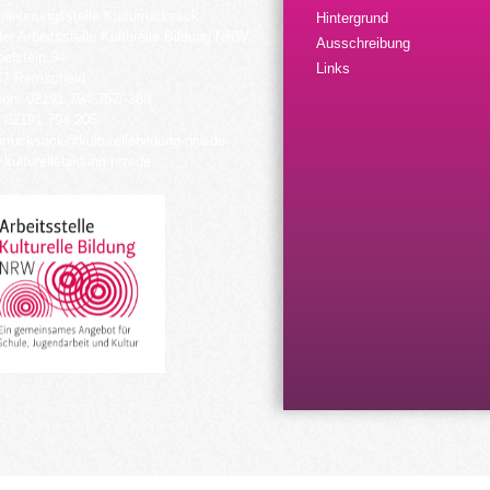
dinierungsstelle Kulturrucksack
Hintergrund
der Arbeitsstelle Kulturelle Bildung NRW
Ausschreibung
elstein 34
Links
57 Remscheid
fon: 02191 794 367/-368
 02191 794 205
urrucksack@kulturellebildung-nrw.de
kulturellebildung-nrw.de