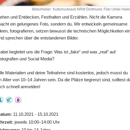
Bildurheber
Kulturrucksack NRW Dortmund, Foto Ulrike Hale
ehen und Entdecken, Festhalten und Erzählen. Nicht die Kamera
acht ein gelungenes Foto, sondern du. Wir entwickeln gemeinsame
deen, fotografieren, setzen bewusst die technischen Möglichkeiten ei
nd sprechen über die entstandenen Bilder.
abei begleitet uns die Frage: Was ist „fake“ und was „real“ auf
otografien und Social Media?
lle Materialien und deine Teilnahme sind kostenlos, jedoch musst du
m Alter von 10–14 Jahren sein. Da die Plätze begrenzt sind, solltest d
ich schnell anmelden!
atum
11.10.2021 - 15.10.2021
hrzeit
jeweils 10:00–14:00 Uhr
ielgruppe
10 bis 14 Jahre