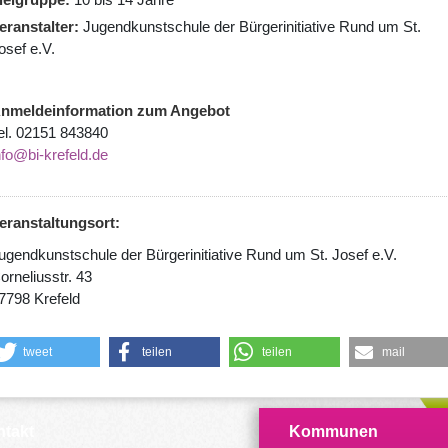
eranstalter
Jugendkunstschule der Bürgerinitiative Rund um St.
osef e.V.
nmeldeinformation zum Angebot
el. 02151 843840
nfo@bi-krefeld.de
eranstaltungsort:
ugendkunstschule der Bürgerinitiative Rund um St. Josef e.V.
orneliusstr. 43
7798 Krefeld
tweet
teilen
teilen
mail
takt
Kommunen