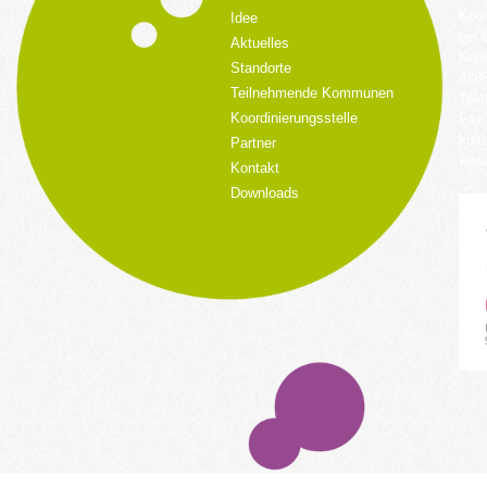
Koor
Idee
bei 
Aktuelles
Küpp
Standorte
428
Teilnehmende Kommunen
Tele
Koordinierungsstelle
Fax:
kult
Partner
www.
Kontakt
Downloads