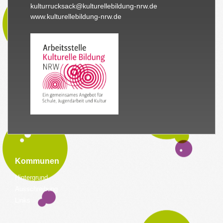
kulturrucksack@kulturellebildung-nrw.de
www.kulturellebildung-nrw.de
Kommunen
Hintergrund
Ausschreibung
Links