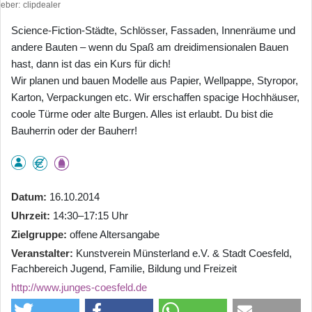
heber
clipdealer
Science-Fiction-Städte, Schlösser, Fassaden, Innenräume und
andere Bauten – wenn du Spaß am dreidimensionalen Bauen
hast, dann ist das ein Kurs für dich!
Wir planen und bauen Modelle aus Papier, Wellpappe, Styropor,
Karton, Verpackungen etc. Wir erschaffen spacige Hochhäuser,
coole Türme oder alte Burgen. Alles ist erlaubt. Du bist die
Bauherrin oder der Bauherr!
Datum
16.10.2014
Uhrzeit
14:30–17:15 Uhr
Zielgruppe
offene Altersangabe
Veranstalter
Kunstverein Münsterland e.V. & Stadt Coesfeld,
Fachbereich Jugend, Familie, Bildung und Freizeit
http://www.junges-coesfeld.de